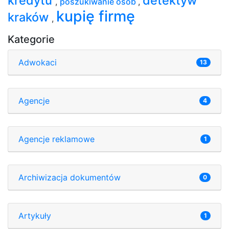
kredytu
detektyw
,
poszukiwanie osób
,
kupię firmę
kraków
,
Kategorie
Adwokaci
13
Agencje
4
Agencje reklamowe
1
Archiwizacja dokumentów
0
Artykuły
1