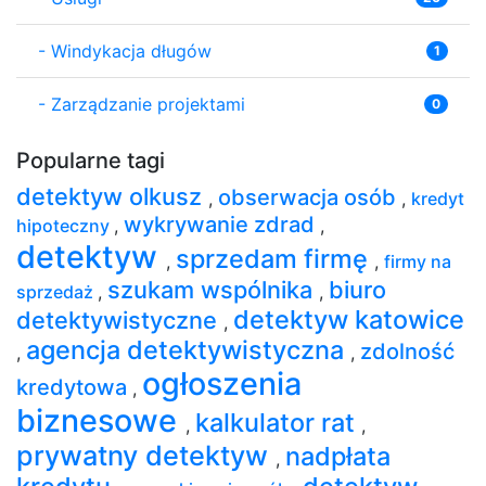
-
Windykacja długów
1
-
Zarządzanie projektami
0
Popularne tagi
detektyw olkusz
obserwacja osób
,
,
kredyt
wykrywanie zdrad
hipoteczny
,
,
detektyw
sprzedam firmę
,
,
firmy na
szukam wspólnika
biuro
sprzedaż
,
,
detektyw katowice
detektywistyczne
,
agencja detektywistyczna
zdolność
,
,
ogłoszenia
kredytowa
,
biznesowe
kalkulator rat
,
,
prywatny detektyw
nadpłata
,