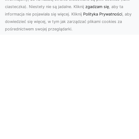
ciasteczka). Niestety nie są jadalne. Kliknij
zgadzam się
, aby ta
informacja nie pojawiała się więcej. Kliknij
Polityka Prywatności
, aby
dowiedzieć się więcej, w tym jak zarządzać plikami cookies za
pośrednictwem swojej przeglądarki.
Zdjęcia dronem Tarnów – nowa
perspektywa na profesjonalne usługi
wizualne
W erze dominacji treści wizualnych unikalne i
atrakcyjne materiały stają się kluczowym
elementem s...