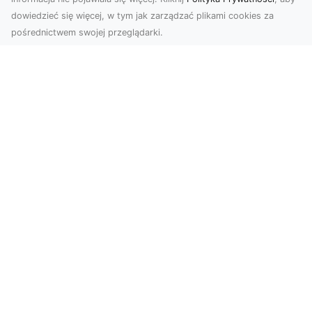
dowiedzieć się więcej, w tym jak zarządzać plikami cookies za
pośrednictwem swojej przeglądarki.
Zdjęcia dronem Tarnów – nowa
perspektywa na profesjonalne usługi
wizualne
W erze dominacji treści wizualnych unikalne i
atrakcyjne materiały stają się kluczowym
elementem s...
FHU XMar – Twoje Zaufane Wsparcie
Drogowe w Radomiu