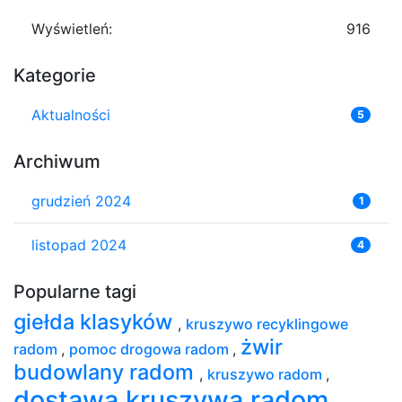
Wyświetleń:
916
Kategorie
Aktualności
5
Archiwum
grudzień 2024
1
listopad 2024
4
Popularne tagi
giełda klasyków
,
kruszywo recyklingowe
żwir
radom
,
pomoc drogowa radom
,
budowlany radom
,
kruszywo radom
,
dostawa kruszywa radom