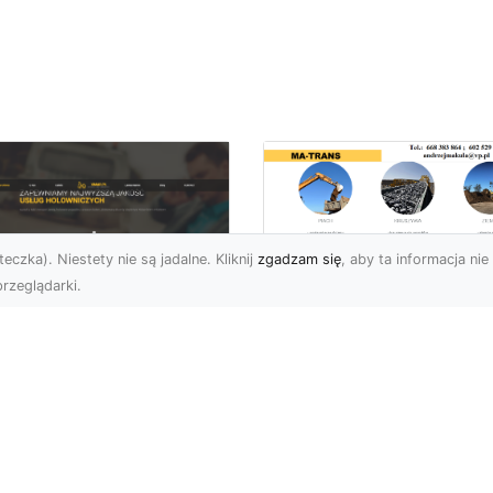
eczka). Niestety nie są jadalne. Kliknij
zgadzam się
, aby ta informacja nie 
rzeglądarki.
Zastosowanie
Kruszywa w
U XMar – Twoje
Budownictwie – Jak
ufane Wsparcie
Są Rodzaje Kruszy
ogowe w Radomiu
i Kiedy Są
Stosowane?
 XMar – Profesjonalna
moc Drogowa Na
Kruszywo – Niezbędny