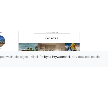
pojawiała się więcej. Kliknij
Polityka Prywatności
, aby dowiedzieć się
Najmodniejsze typy
ie
tapet ściennych, czyli
wa
modele, które
pokochali Polacy
Wydawać by się mogło, że