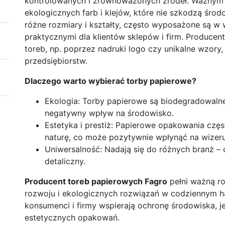
kontrolowanych i zrównoważonych źródeł. Ważnym 
ekologicznych farb i klejów, które nie szkodzą środ
różne rozmiary i kształty, często wyposażone są w
praktycznymi dla klientów sklepów i firm. Producent
toreb, np. poprzez nadruki logo czy unikalne wzory
przedsiębiorstw.
Dlaczego warto wybierać torby papierowe?
Ekologia: Torby papierowe są biodegradowalne 
negatywny wpływ na środowisko.
Estetyka i prestiż: Papierowe opakowania częst
naturę, co może pozytywnie wpłynąć na wizeru
Uniwersalność: Nadają się do różnych branż – 
detaliczny.
Producent toreb papierowych Fagro
pełni ważną r
rozwoju i ekologicznych rozwiązań w codziennym ha
konsumenci i firmy wspierają ochronę środowiska, j
estetycznych opakowań.