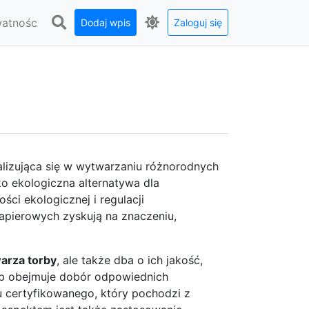
watnośc
Dodaj wpis
Zaloguj się
alizująca się w wytwarzaniu różnorodnych
ko ekologiczna alternatywa dla
ci ekologicznej i regulacji
papierowych zyskują na znaczeniu,
arza torby
, ale także dba o ich jakość,
reb obejmuje dobór odpowiednich
ru certyfikowanego, który pochodzi z