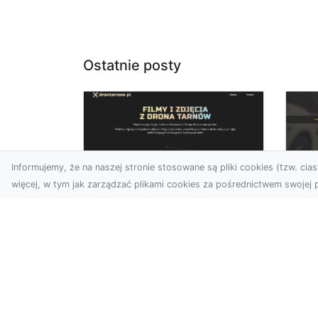
Ostatnie posty
Informujemy, że na naszej stronie stosowane są pliki cookies (tzw. ciast
więcej, w tym jak zarządzać plikami cookies za pośrednictwem swojej p
Zdjęcia dronem
FH
Tarnów – nowa
Za
perspektywa na
Dr
profesjonalne usługi
wizualne
FHU
Po
W erze dominacji treści