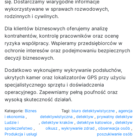
się. Dostarczamy wiarygodne informacje
wykorzystywane w sprawach rozwodowych,
rodzinnych i cywilnych.
Dla klientów biznesowych oferujemy analizę
kontrahentów, kontrolę pracowników oraz ocenę
ryzyka współpracy. Wspieramy przedsiębiorców w
ochronie interesów oraz podejmowaniu bezpiecznych
decyzji biznesowych.
Dodatkowo wykonujemy wykrywanie podsłuchów,
ukrytych kamer oraz lokalizatorów GPS przy użyciu
specjalistycznego sprzętu i doświadczenia
operacyjnego. Zapewniamy pełną poufność oraz
wysoką skuteczność działań.
Kategorie:
Biznes
Tagi:
biuro detektywistyczne
,
agencja
i ekonomia
,
detektywistyczna
,
detektyw
,
prywatny detektyw
Ludzie i
,
detektyw kraków
,
detektyw katowice
,
detektyw
społeczeństwo
,
olkusz
,
wykrywanie zdrad
,
obserwacja osób
,
Produkcja i usługi
poszukiwanie osób