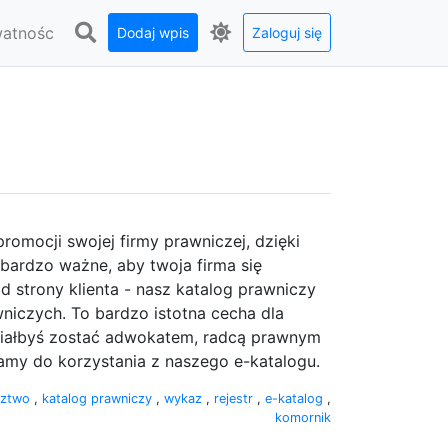
watnośc
Dodaj wpis
Zaloguj się
omocji swojej firmy prawniczej, dzięki
bardzo ważne, aby twoja firma się
d strony klienta - nasz katalog prawniczy
niczych. To bardzo istotna cecha dla
hciałbyś zostać adwokatem, radcą prawnym
amy do korzystania z naszego e-katalogu.
dztwo
,
katalog prawniczy
,
wykaz
,
rejestr
,
e-katalog
,
komornik