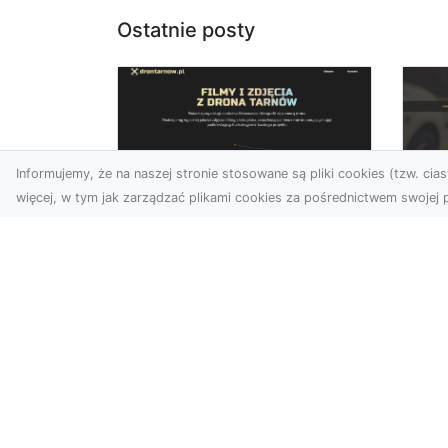
Ostatnie posty
Informujemy, że na naszej stronie stosowane są pliki cookies (tzw. ciast
więcej, w tym jak zarządzać plikami cookies za pośrednictwem swojej p
Zdjęcia dronem
FH
Tarnów – nowa
Za
perspektywa na
Dr
profesjonalne usługi
wizualne
FHU
Po
W erze dominacji treści
Wyc
wizualnych unikalne i
poj
atrakcyjne materiały stają
str
się kluczowym elementem