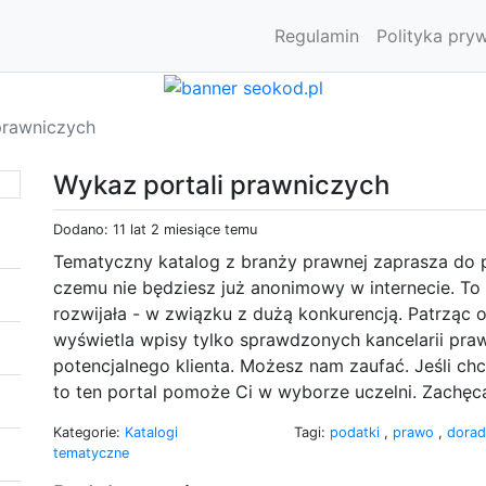
Regulamin
Polityka pry
prawniczych
Wykaz portali prawniczych
Dodano: 11 lat 2 miesiące temu
Tematyczny katalog z branży prawnej zaprasza do pr
czemu nie będziesz już anonimowy w internecie. To 
rozwijała - w związku z dużą konkurencją. Patrząc o
wyświetla wpisy tylko sprawdzonych kancelarii praw
potencjalnego klienta. Możesz nam zaufać. Jeśli c
to ten portal pomoże Ci w wyborze uczelni. Zachęc
Kategorie:
Katalogi
Tagi:
podatki
,
prawo
,
dora
tematyczne