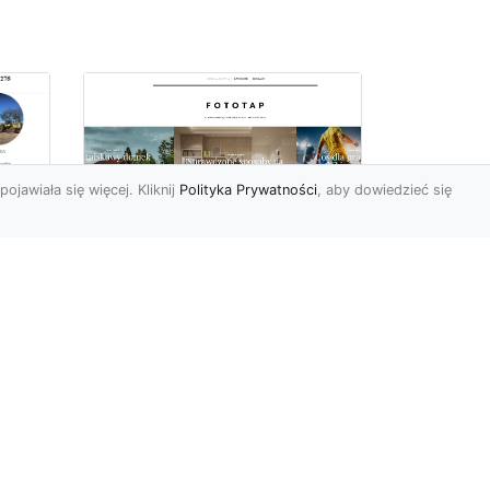
pojawiała się więcej. Kliknij
Polityka Prywatności
, aby dowiedzieć się
Najmodniejsze typy
ie
tapet ściennych, czyli
wa
modele, które
pokochali Polacy
Wydawać by się mogło, że
w dobie wszechobecnej
e
nowoczesności nie ma
miejsca na uwielbienie i