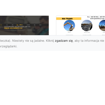
eczka). Niestety nie są jadalne. Kliknij
zgadzam się
, aby ta informacja nie 
rzeglądarki.
Zastosowanie
Kruszywa w
U XMar – Twoje
Budownictwie – Jak
ufane Wsparcie
Są Rodzaje Kruszy
ogowe w Radomiu
i Kiedy Są
Stosowane?
 XMar – Profesjonalna
moc Drogowa Na
Kruszywo – Niezbędny
iągnięcie Ręki Awaria
Materiał w Budownictwi
azdu na drodze to
Kruszywo jest jednym z
esując...