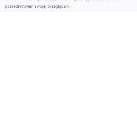
pośrednictwem swojej przeglądarki.
Zdjęcia dronem Tarnów – nowa
perspektywa na profesjonalne usługi
wizualne
W erze dominacji treści wizualnych unikalne i
atrakcyjne materiały stają się kluczowym
elementem s...
FHU XMar – Twoje Zaufane Wsparcie
Drogowe w Radomiu
FHU XMar – Profesjonalna Pomoc Drogowa Na