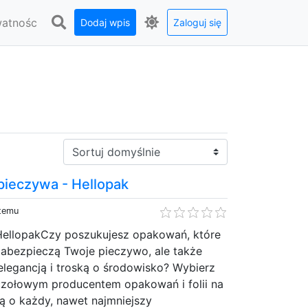
watnośc
Dodaj wpis
Zaloguj się
Sortuj:
pieczywa - Hellopak
 temu
 HellopakCzy poszukujesz opakowań, które
zabezpieczą Twoje pieczywo, ale także
elegancją i troską o środowisko? Wybierz
czołowym producentem opakowań i folii na
ą o każdy, nawet najmniejszy