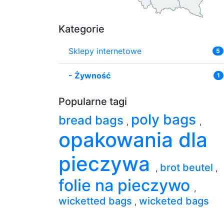
Kategorie
Sklepy internetowe
5
-
Żywność
1
Popularne tagi
poly bags
bread bags
,
,
opakowania dla
pieczywa
brot beutel
,
,
folie na pieczywo
,
wicketted bags
wicketed bags
,