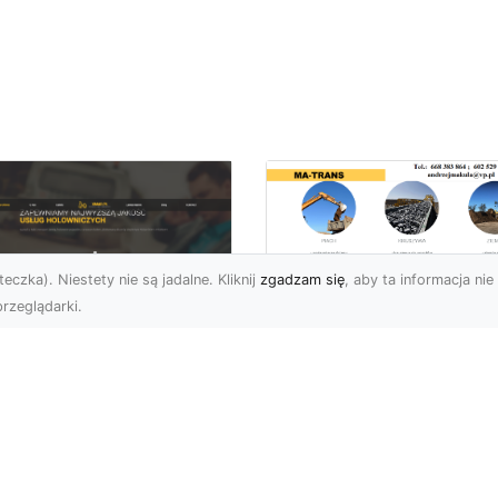
eczka). Niestety nie są jadalne. Kliknij
zgadzam się
, aby ta informacja nie 
rzeglądarki.
Zastosowanie
Kruszywa w
U XMar – Twoje
Budownictwie – Jak
ufane Wsparcie
Są Rodzaje Kruszy
ogowe w Radomiu
i Kiedy Są
Stosowane?
 XMar – Profesjonalna
moc Drogowa Na