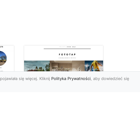
pojawiała się więcej. Kliknij
Polityka Prywatności
, aby dowiedzieć się
Najmodniejsze typy
ie
tapet ściennych, czyli
wa
modele, które
pokochali Polacy