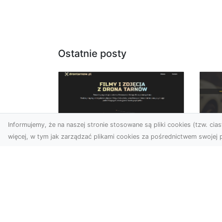
Ostatnie posty
Informujemy, że na naszej stronie stosowane są pliki cookies (tzw. ciast
więcej, w tym jak zarządzać plikami cookies za pośrednictwem swojej p
Zdjęcia dronem
FH
Tarnów – nowa
Za
perspektywa na
Dr
profesjonalne usługi
wizualne
FHU
Po
W erze dominacji treści