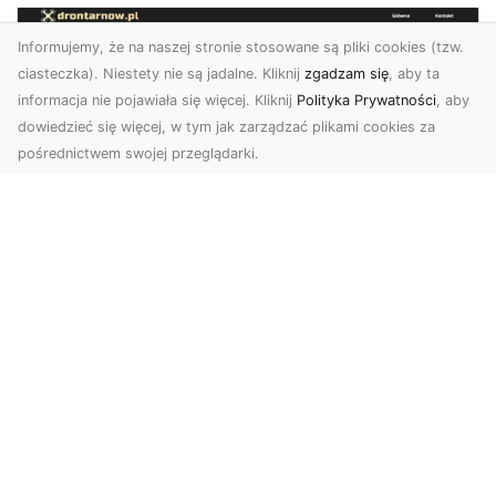
Informujemy, że na naszej stronie stosowane są pliki cookies (tzw.
ciasteczka). Niestety nie są jadalne. Kliknij
zgadzam się
, aby ta
informacja nie pojawiała się więcej. Kliknij
Polityka Prywatności
, aby
dowiedzieć się więcej, w tym jak zarządzać plikami cookies za
pośrednictwem swojej przeglądarki.
Zdjęcia dronem Tarnów – nowa
perspektywa na profesjonalne usługi
wizualne
W erze dominacji treści wizualnych unikalne i
atrakcyjne materiały stają się kluczowym
elementem s...