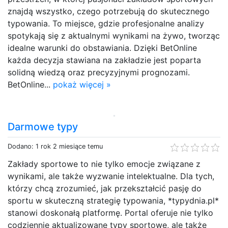
znajdą wszystko, czego potrzebują do skutecznego
typowania. To miejsce, gdzie profesjonalne analizy
spotykają się z aktualnymi wynikami na żywo, tworząc
idealne warunki do obstawiania. Dzięki BetOnline
każda decyzja stawiana na zakładzie jest poparta
solidną wiedzą oraz precyzyjnymi prognozami.
BetOnline...
pokaż więcej »
Darmowe typy
Dodano: 1 rok 2 miesiące temu
Zakłady sportowe to nie tylko emocje związane z
wynikami, ale także wyzwanie intelektualne. Dla tych,
którzy chcą zrozumieć, jak przekształcić pasję do
sportu w skuteczną strategię typowania, *typydnia.pl*
stanowi doskonałą platformę. Portal oferuje nie tylko
codziennie aktualizowane typy sportowe, ale także