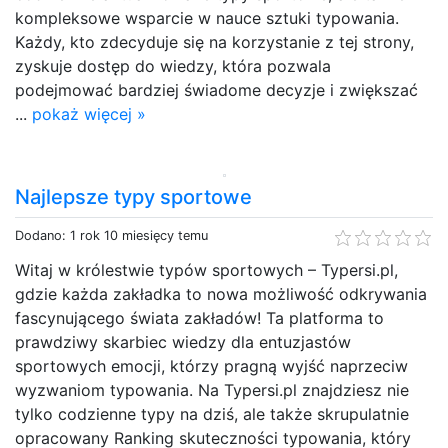
kompleksowe wsparcie w nauce sztuki typowania.
Każdy, kto zdecyduje się na korzystanie z tej strony,
zyskuje dostęp do wiedzy, która pozwala
podejmować bardziej świadome decyzje i zwiększać
...
pokaż więcej »
Najlepsze typy sportowe
Dodano: 1 rok 10 miesięcy temu
Witaj w królestwie typów sportowych – Typersi.pl,
gdzie każda zakładka to nowa możliwość odkrywania
fascynującego świata zakładów! Ta platforma to
prawdziwy skarbiec wiedzy dla entuzjastów
sportowych emocji, którzy pragną wyjść naprzeciw
wyzwaniom typowania. Na Typersi.pl znajdziesz nie
tylko codzienne typy na dziś, ale także skrupulatnie
opracowany Ranking skuteczności typowania, który