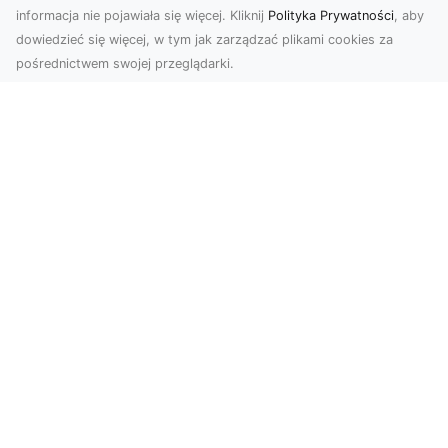
informacja nie pojawiała się więcej. Kliknij
Polityka Prywatności
, aby
dowiedzieć się więcej, w tym jak zarządzać plikami cookies za
pośrednictwem swojej przeglądarki.
Zdjęcia dronem Tarnów – nowa
perspektywa na profesjonalne usługi
wizualne
W erze dominacji treści wizualnych unikalne i
atrakcyjne materiały stają się kluczowym
elementem s...