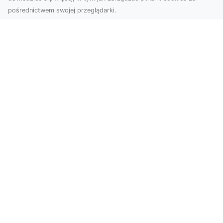
pośrednictwem swojej przeglądarki.
Zdjęcia dronem Tarnów – nowa
perspektywa na profesjonalne usługi
wizualne
W erze dominacji treści wizualnych unikalne i
atrakcyjne materiały stają się kluczowym
elementem s...