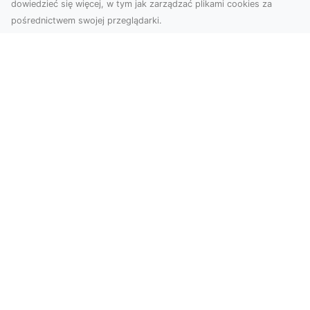
dowiedzieć się więcej, w tym jak zarządzać plikami cookies za
pośrednictwem swojej przeglądarki.
Zdjęcia dronem Tarnów – nowa
perspektywa na profesjonalne usługi
wizualne
W erze dominacji treści wizualnych unikalne i
atrakcyjne materiały stają się kluczowym
elementem s...