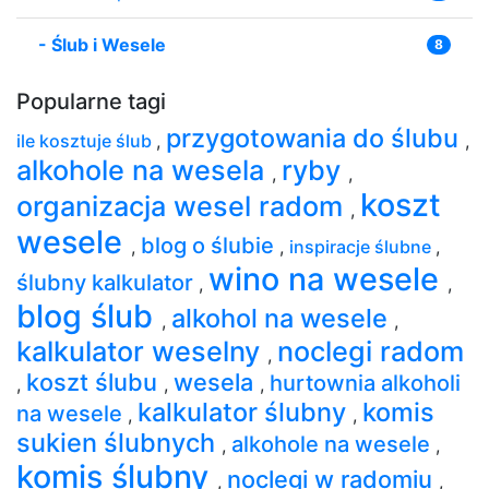
-
Ślub i Wesele
8
Popularne tagi
przygotowania do ślubu
ile kosztuje ślub
,
,
alkohole na wesela
ryby
,
,
koszt
organizacja wesel radom
,
wesele
blog o ślubie
,
,
inspiracje ślubne
,
wino na wesele
ślubny kalkulator
,
,
blog ślub
alkohol na wesele
,
,
kalkulator weselny
noclegi radom
,
koszt ślubu
wesela
hurtownia alkoholi
,
,
,
kalkulator ślubny
komis
na wesele
,
,
sukien ślubnych
alkohole na wesele
,
,
komis ślubny
noclegi w radomiu
,
,