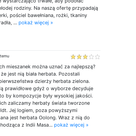
e wystarczająco trwałe, aby podołać
odej rodziny. Na naszą ofertę przypadają
erki, pościel bawełniana, rożki, tkaniny
adła, ...
pokaż więcej »
 temu
ch mieszanek można uznać za najlepszą?
e jest nią biała herbata. Pozostali
pierwszeństwa dzierży herbata zielona.
dą prawidłowe gdyż o wyborze decyduje
 to by kompozycje były wysokiej jakości.
ich zaliczamy herbaty świata tworzone
ldt. Jej logiem, poza powyższymi
na jest herbata Oolong. Wraz z nią do
chodząca z Indii Masa...
pokaż więcej »