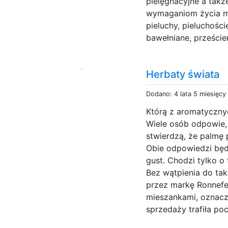
pielęgnacyjne a takż
wymaganiom życia mł
pieluchy, pieluchości
bawełniane, prześcier
Herbaty świata
Dodano: 4 lata 5 miesięcy
Którą z aromatyczny
Wiele osób odpowie, ż
stwierdzą, że palmę 
Obie odpowiedzi bę
gust. Chodzi tylko o
Bez wątpienia do tak
przez markę Ronnefe
mieszankami, oznacza
sprzedaży trafiła po