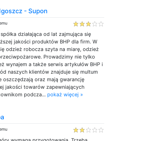
dgoszcz - Supon
temu
półka działająca od lat zajmująca się
ższej jakości produktów BHP dla firm. W
się odzież robocza szyta na miarę, odzież
przeciwpożarowe. Prowadzimy nie tylko
eż wynajem a także serwis artykułów BHP i
ód naszych klientów znajduje się multum
ie oszczędzają oraz mają gwarancję
zej jakości towarów zapewniających
cownikom podcza...
pokaż więcej »
pa
temu
góry wymaga przygotowania. Trzeba