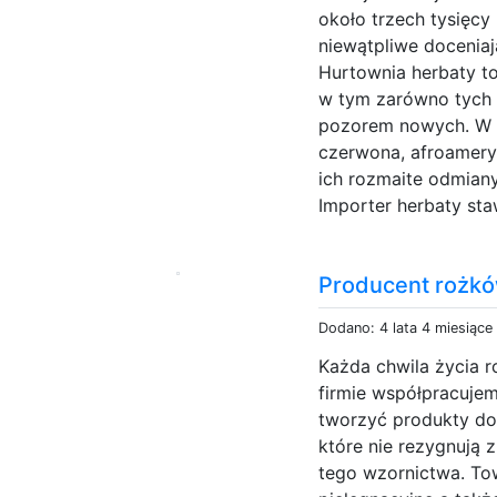
około trzech tysięc
niewątpliwe doceniają
Hurtownia herbaty t
w tym zarówno tych
pozorem nowych. W a
czerwona, afroameryk
ich rozmaite odmian
Importer herbaty sta
Producent rożkó
Dodano: 4 lata 4 miesiące
Każda chwila życia r
firmie współpracujem
tworzyć produkty do
które nie rezygnują z
tego wzornictwa. Tow