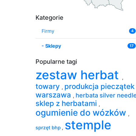
Kategorie
Firmy
4
-
Sklepy
17
Popularne tagi
zestaw herbat
,
towary
produkcja pieczątek
,
warszawa
herbata silver needl
,
sklep z herbatami
,
ogumienie do wózków
,
stemple
sprzęt bhp
,