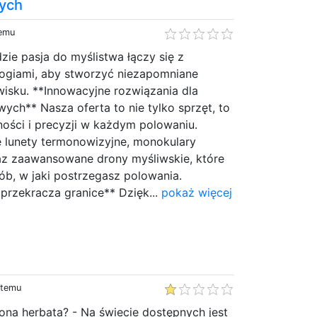
wych
temu
dzie pasja do myślistwa łączy się z
ogiami, aby stworzyć niezapomniane
isku. **Innowacyjne rozwiązania dla
ch** Nasza oferta to nie tylko sprzęt, to
ości i precyzji w każdym polowaniu.
 lunety termonowizyjne, monokulary
z zaawansowane drony myśliwskie, które
ób, w jaki postrzegasz polowania.
 przekracza granice** Dzięk...
pokaż więcej
 temu
iona herbata? - Na świecie dostępnych jest