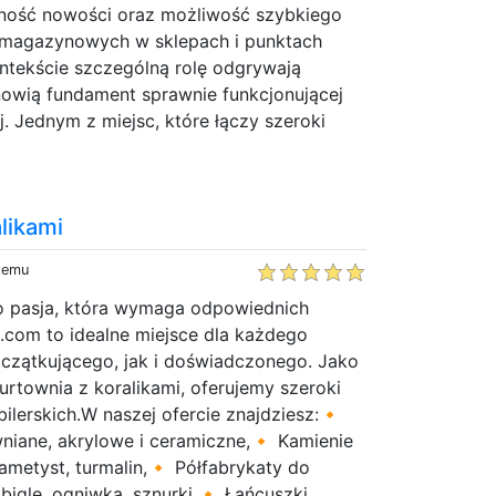
ność nowości oraz możliwość szybkiego
 magazynowych w sklepach i punktach
ntekście szczególną rolę odgrywają
nowią fundament sprawnie funkcjonującej
. Jednym z miejsc, które łączy szeroki
likami
 temu
to pasja, która wymaga odpowiednich
.com to idealne miejsce dla każdego
czątkującego, jak i doświadczonego. Jako
hurtownia z koralikami, oferujemy szeroki
ilerskich.W naszej ofercie znajdziesz:🔸
ewniane, akrylowe i ceramiczne,🔸 Kamienie
 ametyst, turmalin,🔸 Półfabrykaty do
, bigle, ogniwka, sznurki,🔸 Łańcuszki,