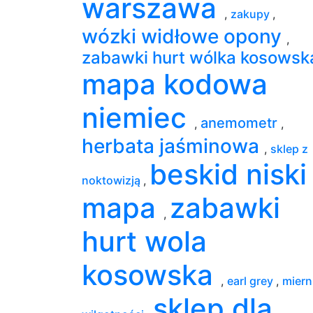
warszawa
,
zakupy
,
wózki widłowe opony
,
zabawki hurt wólka kosows
mapa kodowa
niemiec
anemometr
,
,
herbata jaśminowa
,
sklep z
beskid niski
noktowizją
,
mapa
zabawki
,
hurt wola
kosowska
,
earl grey
,
miern
sklep dla