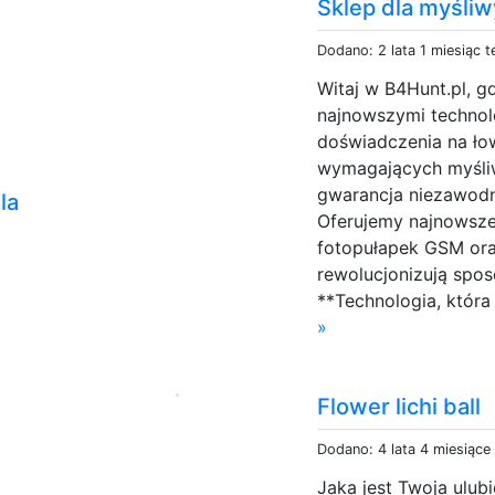
Sklep dla myśli
Dodano: 2 lata 1 miesiąc 
Witaj w B4Hunt.pl, g
najnowszymi technol
doświadczenia na łow
wymagających myśliwy
gwarancja niezawodn
la
Oferujemy najnowsze
fotopułapek GSM ora
rewolucjonizują spos
**Technologia, która
»
Flower lichi ball
Dodano: 4 lata 4 miesiące
Jaka jest Twoja ulub