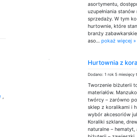
asortymentu, dostęp
uzupełniania stanów
sprzedaży. W tym ko
hurtownie, które sta
branży zabawkarskiej
aso...
pokaż więcej »
Hurtownia z kora
Dodano: 1 rok 5 miesięcy
Tworzenie biżuterii 
materiałów. Manzuko
e
,
twórcy – zarówno po
sklep z koralikami i 
wybór akcesoriów jub
Koraliki szklane, dr
naturalne – hematyt,
biżuterii – zawieszki