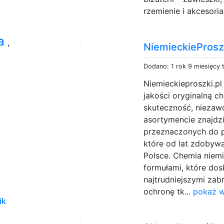
rzemienie i akcesoria 
ka
,
NiemieckieProszk
Dodano: 1 rok 9 miesięcy
Niemieckieproszki.pl
jakości oryginalną c
skuteczność, niezaw
asortymencie znajdz
przeznaczonych do pr
które od lat zdobyw
Polsce. Chemia niem
formułami, które dos
najtrudniejszymi zab
ochronę tk...
pokaż w
ik