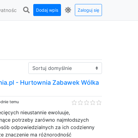
watnośc
Dodaj wpis
Zaloguj się
Sortuj:
a.pl - Hurtownia Zabawek Wólka
odnie temu
cięcych nieustannie ewoluuje,
snące potrzeby zarówno najmłodszych
 osób odpowiedzialnych za ich codzienny
ze znaczenie ma różnorodność