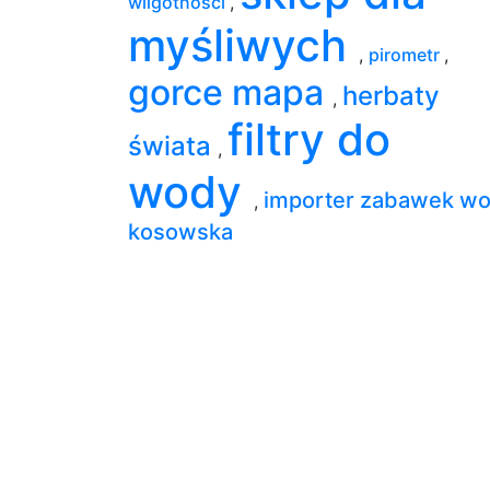
wilgotności
,
myśliwych
,
pirometr
,
gorce mapa
herbaty
,
filtry do
świata
,
wody
importer zabawek wo
,
kosowska