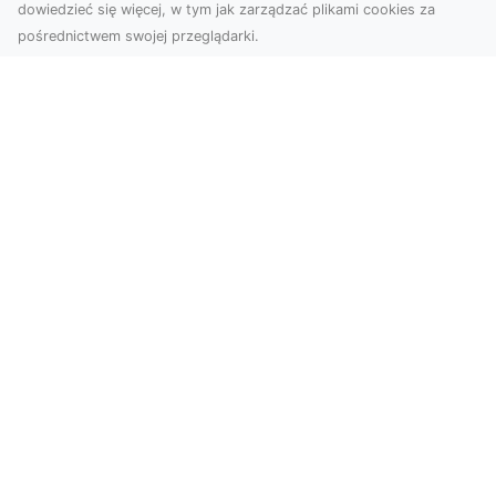
dowiedzieć się więcej, w tym jak zarządzać plikami cookies za
pośrednictwem swojej przeglądarki.
Zdjęcia dronem Tarnów – nowa
perspektywa na profesjonalne usługi
wizualne
W erze dominacji treści wizualnych unikalne i
atrakcyjne materiały stają się kluczowym
elementem s...