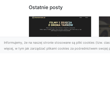
Ostatnie posty
Informujemy, że na naszej stronie stosowane są pliki cookies (tzw. ciast
więcej, w tym jak zarządzać plikami cookies za pośrednictwem swojej p
Zdjęcia dronem
FH
Tarnów – nowa
Za
perspektywa na
Dr
profesjonalne usługi
wizualne
FHU
Po
W erze dominacji treści
Wyc
wizualnych unikalne i
poj
atrakcyjne materiały stają
str
się kluczowym elementem