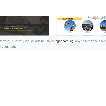
eczka). Niestety nie są jadalne. Kliknij
zgadzam się
, aby ta informacja nie 
rzeglądarki.
Zastosowanie
Kruszywa w
U XMar – Twoje
Budownictwie – Jak
ufane Wsparcie
Są Rodzaje Kruszy
ogowe w Radomiu
i Kiedy Są
Stosowane?
 XMar – Profesjonalna
moc Drogowa Na
Kruszywo – Niezbędny
iągnięcie Ręki Awaria
Materiał w Budownictwi
azdu na drodze to
Kruszywo jest jednym z
esując...