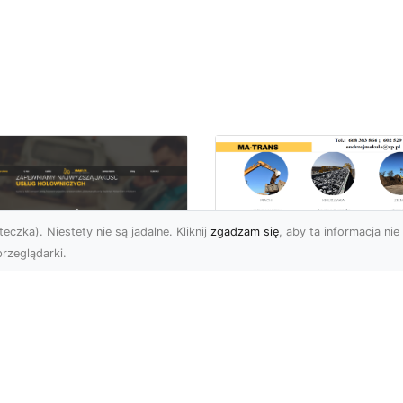
eczka). Niestety nie są jadalne. Kliknij
zgadzam się
, aby ta informacja nie 
rzeglądarki.
Zastosowanie
Kruszywa w
U XMar – Twoje
Budownictwie – Jak
ufane Wsparcie
Są Rodzaje Kruszy
ogowe w Radomiu
i Kiedy Są
Stosowane?
 XMar – Profesjonalna