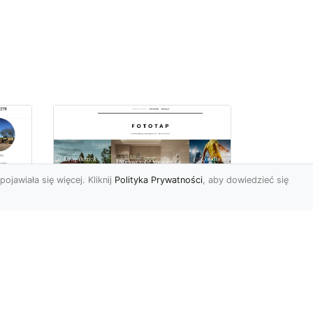
pojawiała się więcej. Kliknij
Polityka Prywatności
, aby dowiedzieć się
Najmodniejsze typy
ie
tapet ściennych, czyli
wa
modele, które
pokochali Polacy