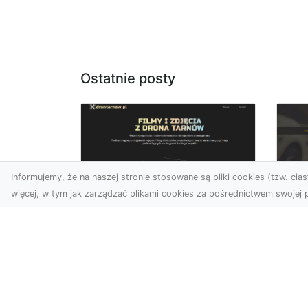
Ostatnie posty
Informujemy, że na naszej stronie stosowane są pliki cookies (tzw. ciast
więcej, w tym jak zarządzać plikami cookies za pośrednictwem swojej p
Zdjęcia dronem
FH
Tarnów – nowa
Za
perspektywa na
Dr
profesjonalne usługi
wizualne
FHU