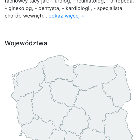
fachowcy tacy jak: - urolog, - reumatolog, - ortopeda,
- ginekolog, - dentysta, - kardiologii, - specjalista
chorób wewnętr...
pokaż więcej »
Województwa