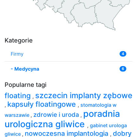
Kategorie
Firmy
4
-
Medycyna
6
Popularne tagi
szczecin implanty zębowe
floating
,
kapsuły floatingowe
,
,
stomatologia w
poradnia
zdrowie i uroda
warszawie
,
,
urologiczna gliwice
,
gabinet urologa
nowoczesna implantologia
dobry
gliwice
,
,