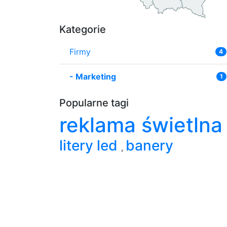
Kategorie
Firmy
4
-
Marketing
1
Popularne tagi
reklama świetln
litery led
banery
,