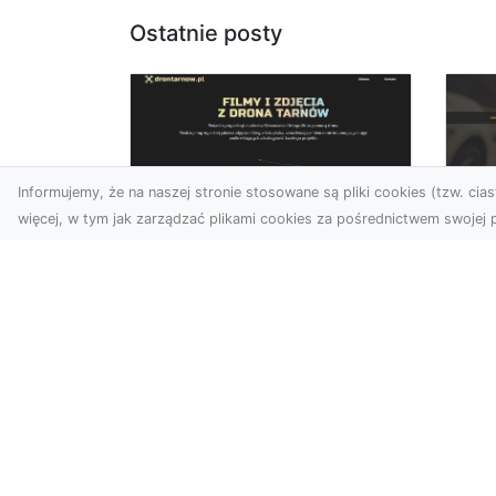
Ostatnie posty
Informujemy, że na naszej stronie stosowane są pliki cookies (tzw. ciast
więcej, w tym jak zarządzać plikami cookies za pośrednictwem swojej p
Zdjęcia dronem
FH
Tarnów – nowa
Za
perspektywa na
Dr
profesjonalne usługi
wizualne
FHU
Po
W erze dominacji treści
Wyc
wizualnych unikalne i
poj
atrakcyjne materiały stają
str
się kluczowym elementem