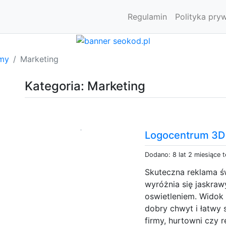
Regulamin
Polityka pry
rmy
Marketing
Kategoria: Marketing
Logocentrum 3D 
Dodano: 8 lat 2 miesiące 
Skuteczna reklama św
wyróżnia się jaskra
oswietleniem. Widok 
dobry chwyt i łatwy 
firmy, hurtowni czy r