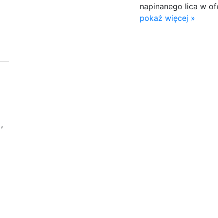
napinanego lica w of
pokaż więcej »
a
,