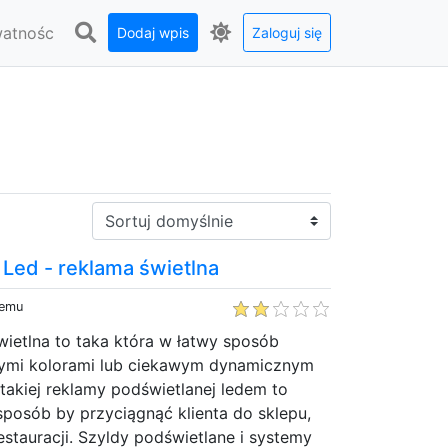
watnośc
Dodaj wpis
Zaloguj się
Sortuj:
Led - reklama świetlna
temu
ietlna to taka która w łatwy sposób
wymi kolorami lub ciekawym dynamicznym
takiej reklamy podświetlanej ledem to
sposób by przyciągnąć klienta do sklepu,
estauracji. Szyldy podświetlane i systemy