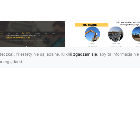
eczka). Niestety nie są jadalne. Kliknij
zgadzam się
, aby ta informacja nie 
rzeglądarki.
Zastosowanie
Kruszywa w
U XMar – Twoje
Budownictwie – Jak
ufane Wsparcie
Są Rodzaje Kruszy
ogowe w Radomiu
i Kiedy Są
Stosowane?
 XMar – Profesjonalna
moc Drogowa Na
Kruszywo – Niezbędny
iągnięcie Ręki Awaria
Materiał w Budownictwi
azdu na drodze to
Kruszywo jest jednym z
esując...