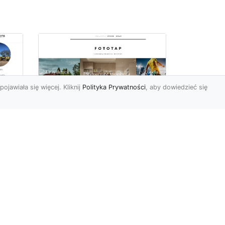
pojawiała się więcej. Kliknij
Polityka Prywatności
, aby dowiedzieć się
Najmodniejsze typy
ie
tapet ściennych, czyli
wa
modele, które
pokochali Polacy
Wydawać by się mogło, że
w dobie wszechobecnej
e
nowoczesności nie ma
miejsca na uwielbienie i