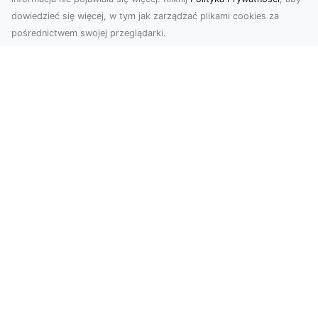
dowiedzieć się więcej, w tym jak zarządzać plikami cookies za
pośrednictwem swojej przeglądarki.
Zdjęcia dronem Tarnów – nowa
perspektywa na profesjonalne usługi
wizualne
W erze dominacji treści wizualnych unikalne i
atrakcyjne materiały stają się kluczowym
elementem s...