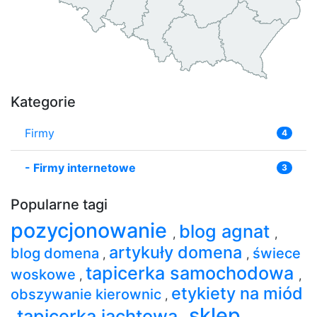
Kategorie
Firmy
4
-
Firmy internetowe
3
Popularne tagi
pozycjonowanie
blog agnat
,
,
artykuły domena
blog domena
świece
,
,
tapicerka samochodowa
woskowe
,
,
etykiety na miód
obszywanie kierownic
,
sklep
tapicerka jachtowa