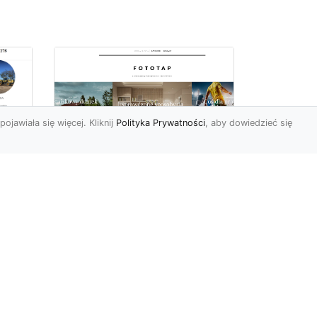
pojawiała się więcej. Kliknij
Polityka Prywatności
, aby dowiedzieć się
Najmodniejsze typy
ie
tapet ściennych, czyli
wa
modele, które
pokochali Polacy
Wydawać by się mogło, że
w dobie wszechobecnej
e
nowoczesności nie ma
miejsca na uwielbienie i