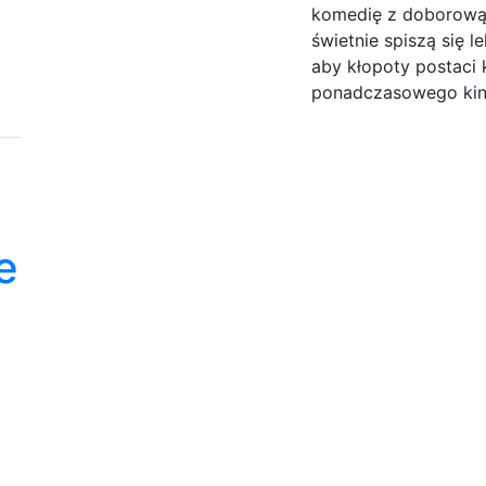
komedię z doborową
świetnie spiszą się 
aby kłopoty postaci 
ponadczasowego kin
e