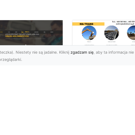
eczka). Niestety nie są jadalne. Kliknij
zgadzam się
, aby ta informacja nie 
rzeglądarki.
Zastosowanie
Kruszywa w
U XMar – Twoje
Budownictwie – Jak
ufane Wsparcie
Są Rodzaje Kruszy
ogowe w Radomiu
i Kiedy Są
Stosowane?
 XMar – Profesjonalna
moc Drogowa Na
Kruszywo – Niezbędny
iągnięcie Ręki Awaria
Materiał w Budownictwi
azdu na drodze to
Kruszywo jest jednym z
esując...