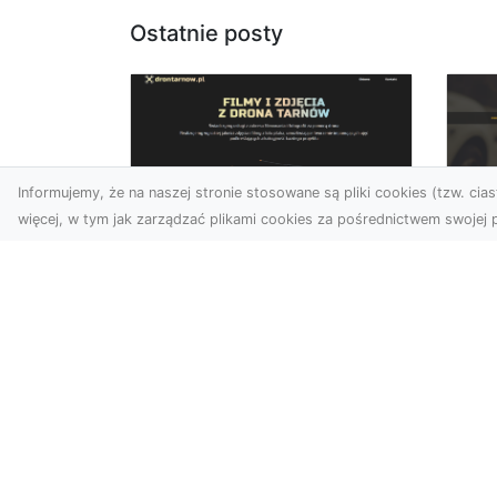
Ostatnie posty
Informujemy, że na naszej stronie stosowane są pliki cookies (tzw. ciast
więcej, w tym jak zarządzać plikami cookies za pośrednictwem swojej p
Zdjęcia dronem
FH
Tarnów – nowa
Za
perspektywa na
Dr
profesjonalne usługi
wizualne
FHU
Po
W erze dominacji treści
Wyc
wizualnych unikalne i
poj
atrakcyjne materiały stają
str
się kluczowym elementem