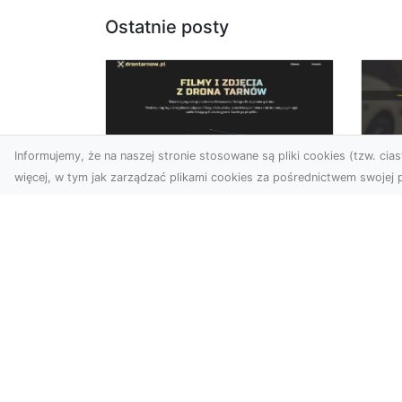
Ostatnie posty
Informujemy, że na naszej stronie stosowane są pliki cookies (tzw. ciast
więcej, w tym jak zarządzać plikami cookies za pośrednictwem swojej p
Zdjęcia dronem
FH
Tarnów – nowa
Za
perspektywa na
Dr
profesjonalne usługi
wizualne
FHU
Po
W erze dominacji treści
Wyc
wizualnych unikalne i
poj
atrakcyjne materiały stają
str
się kluczowym elementem