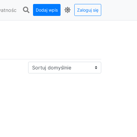
watnośc
Dodaj wpis
Zaloguj się
Sortuj: