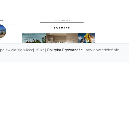
pojawiała się więcej. Kliknij
Polityka Prywatności
, aby dowiedzieć się
Najmodniejsze typy
ie
tapet ściennych, czyli
wa
modele, które
pokochali Polacy
Wydawać by się mogło, że
w dobie wszechobecnej
e
nowoczesności nie ma
miejsca na uwielbienie i