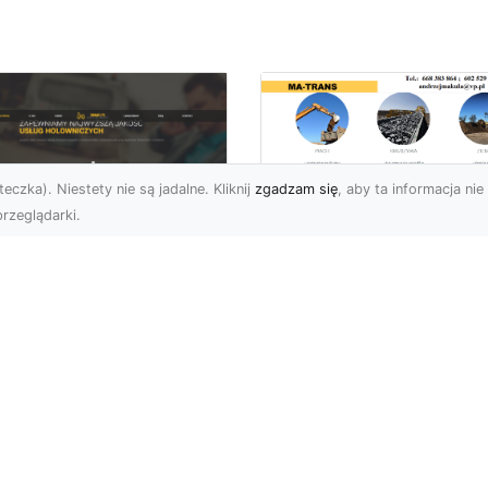
eczka). Niestety nie są jadalne. Kliknij
zgadzam się
, aby ta informacja nie 
rzeglądarki.
Zastosowanie
Kruszywa w
U XMar – Twoje
Budownictwie – Jak
ufane Wsparcie
Są Rodzaje Kruszy
ogowe w Radomiu
i Kiedy Są
Stosowane?
 XMar – Profesjonalna
moc Drogowa Na
Kruszywo – Niezbędny
iągnięcie Ręki Awaria
Materiał w Budownictwi
azdu na drodze to
Kruszywo jest jednym z
esując...