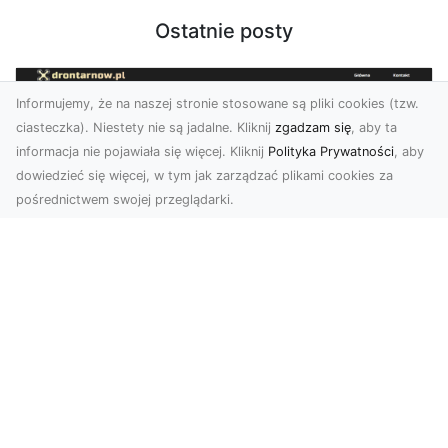
Ostatnie posty
Informujemy, że na naszej stronie stosowane są pliki cookies (tzw.
ciasteczka). Niestety nie są jadalne. Kliknij
zgadzam się
, aby ta
informacja nie pojawiała się więcej. Kliknij
Polityka Prywatności
, aby
dowiedzieć się więcej, w tym jak zarządzać plikami cookies za
pośrednictwem swojej przeglądarki.
Zdjęcia dronem Tarnów – nowa
perspektywa na profesjonalne usługi
wizualne
W erze dominacji treści wizualnych unikalne i
atrakcyjne materiały stają się kluczowym