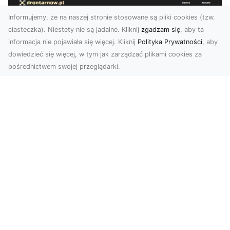
Informujemy, że na naszej stronie stosowane są pliki cookies (tzw.
ciasteczka). Niestety nie są jadalne. Kliknij
zgadzam się
, aby ta
informacja nie pojawiała się więcej. Kliknij
Polityka Prywatności
, aby
dowiedzieć się więcej, w tym jak zarządzać plikami cookies za
pośrednictwem swojej przeglądarki.
Zdjęcia dronem Tarnów – nowa
perspektywa na profesjonalne usługi
wizualne
W erze dominacji treści wizualnych unikalne i
atrakcyjne materiały stają się kluczowym
elementem s...