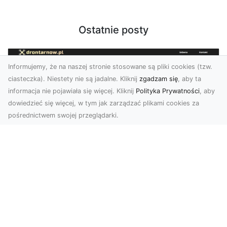
Ostatnie posty
Informujemy, że na naszej stronie stosowane są pliki cookies (tzw.
ciasteczka). Niestety nie są jadalne. Kliknij
zgadzam się
, aby ta
informacja nie pojawiała się więcej. Kliknij
Polityka Prywatności
, aby
dowiedzieć się więcej, w tym jak zarządzać plikami cookies za
pośrednictwem swojej przeglądarki.
Zdjęcia dronem Tarnów – nowa
perspektywa na profesjonalne usługi
wizualne
W erze dominacji treści wizualnych unikalne i