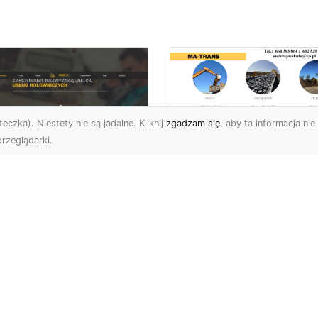
eczka). Niestety nie są jadalne. Kliknij
zgadzam się
, aby ta informacja nie 
rzeglądarki.
Zastosowanie
Kruszywa w
U XMar – Twoje
Budownictwie – Jak
ufane Wsparcie
Są Rodzaje Kruszy
ogowe w Radomiu
i Kiedy Są
Stosowane?
 XMar – Profesjonalna
moc Drogowa Na
Kruszywo – Niezbędny
iągnięcie Ręki Awaria
Materiał w Budownictwi
azdu na drodze to
Kruszywo jest jednym z
esując...