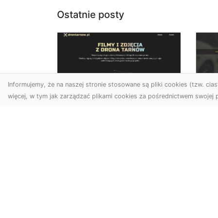
Ostatnie posty
Informujemy, że na naszej stronie stosowane są pliki cookies (tzw. ciast
więcej, w tym jak zarządzać plikami cookies za pośrednictwem swojej p
Zdjęcia dronem
FH
Tarnów – nowa
Za
perspektywa na
Dr
profesjonalne usługi
wizualne
FHU
Po
W erze dominacji treści
Wyc
wizualnych unikalne i
poj
atrakcyjne materiały stają
str
się kluczowym elementem