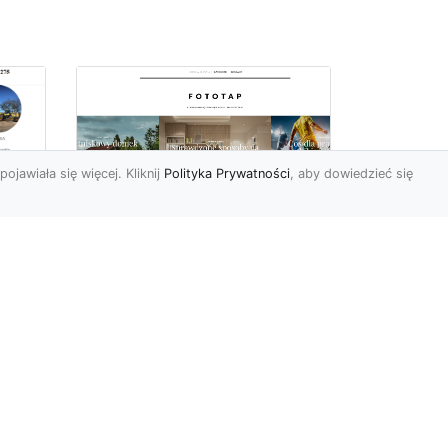
pojawiała się więcej. Kliknij
Polityka Prywatności
, aby dowiedzieć się
Najmodniejsze typy
ie
tapet ściennych, czyli
wa
modele, które
pokochali Polacy
Wydawać by się mogło, że
w dobie wszechobecnej
e
nowoczesności nie ma
miejsca na uwielbienie i