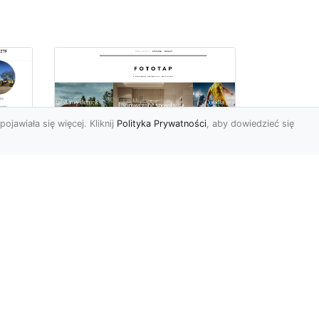
pojawiała się więcej. Kliknij
Polityka Prywatności
, aby dowiedzieć się
Najmodniejsze typy
ie
tapet ściennych, czyli
wa
modele, które
pokochali Polacy
Wydawać by się mogło, że
w dobie wszechobecnej
e
nowoczesności nie ma
miejsca na uwielbienie i