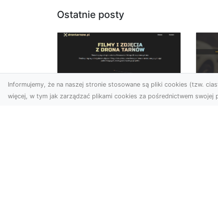
Ostatnie posty
Informujemy, że na naszej stronie stosowane są pliki cookies (tzw. ciast
więcej, w tym jak zarządzać plikami cookies za pośrednictwem swojej p
Zdjęcia dronem
FH
Tarnów – nowa
Za
perspektywa na
Dr
profesjonalne usługi
wizualne
FHU
Po
W erze dominacji treści
Wyc
wizualnych unikalne i
poj
atrakcyjne materiały stają
str
się kluczowym elementem