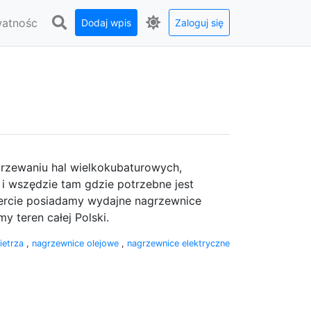
watnośc
Dodaj wpis
Zaloguj się
rzewaniu hal wielkokubaturowych,
i wszędzie tam gdzie potrzebne jest
fercie posiadamy wydajne nagrzewnice
y teren całej Polski.
ietrza
,
nagrzewnice olejowe
,
nagrzewnice elektryczne