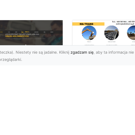
eczka). Niestety nie są jadalne. Kliknij
zgadzam się
, aby ta informacja nie 
rzeglądarki.
Zastosowanie
Kruszywa w
U XMar – Twoje
Budownictwie – Jak
ufane Wsparcie
Są Rodzaje Kruszy
ogowe w Radomiu
i Kiedy Są
Stosowane?
 XMar – Profesjonalna
moc Drogowa Na
Kruszywo – Niezbędny
iągnięcie Ręki Awaria
Materiał w Budownictwi
azdu na drodze to
Kruszywo jest jednym z
esując...