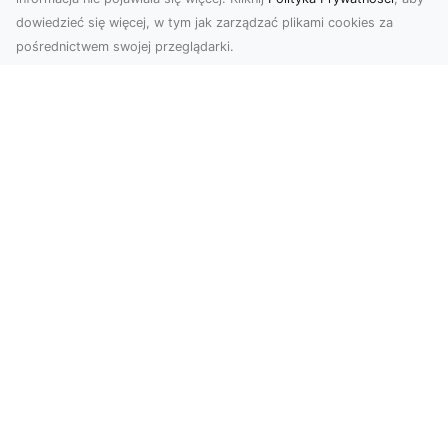
dowiedzieć się więcej, w tym jak zarządzać plikami cookies za
pośrednictwem swojej przeglądarki.
Zdjęcia dronem Tarnów – nowa
perspektywa na profesjonalne usługi
wizualne
W erze dominacji treści wizualnych unikalne i
atrakcyjne materiały stają się kluczowym
elementem s...