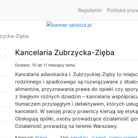
Regulamin
Polityka pry
rzycka-Zięba
Kancelaria Zubrzycka-Zięba
Dodano: 10 lat 11 miesięcy temu
Kancelaria adwokacka I. Zubrzyckiej-Zięby to miej
rodzinnego i spadkowego są rozwiązywane z dbałości
alimentów, przyznawania prawa do opieki czy spor
z biegłymi różnych dziedzin – kancelaria współpracu
tłumaczem przysięgłym i detektywem, których usług
kancelarii. W swojej pracy prawnicy kierują się et
Obsługują spółki, osoby prowadzące działalność go
Działalność prowadzą na terenie Warszawy.
Kategorie:
Prawo
Tagi:
adwokaci
,
rozwód
,
pomoc prawn