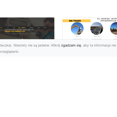
eczka). Niestety nie są jadalne. Kliknij
zgadzam się
, aby ta informacja nie 
rzeglądarki.
Zastosowanie
Kruszywa w
U XMar – Twoje
Budownictwie – Jak
ufane Wsparcie
Są Rodzaje Kruszy
ogowe w Radomiu
i Kiedy Są
Stosowane?
 XMar – Profesjonalna
moc Drogowa Na
Kruszywo – Niezbędny
iągnięcie Ręki Awaria
Materiał w Budownictwi
azdu na drodze to
Kruszywo jest jednym z
esując...