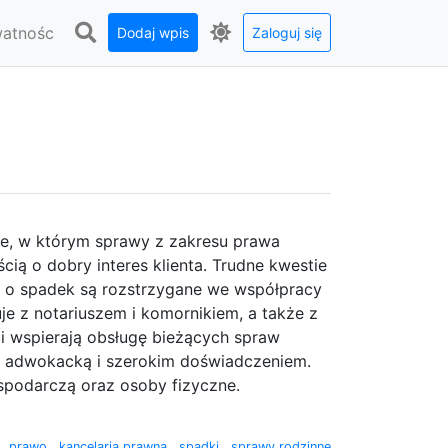
watnośc
Dodaj wpis
Zaloguj się
sce, w którym sprawy z zakresu prawa
ą o dobry interes klienta. Trudne kwestie
y o spadek są rozstrzygane we współpracy
je z notariuszem i komornikiem, a także z
i wspierają obsługę bieżących spraw
yką adwokacką i szerokim doświadczeniem.
spodarczą oraz osoby fizyczne.
a
,
prawo
,
kancelaria prawna
,
spadki
,
sprawy rodzinne