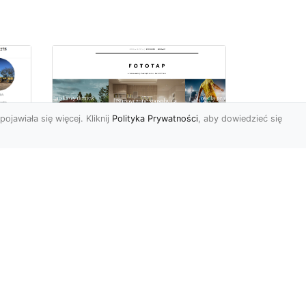
pojawiała się więcej. Kliknij
Polityka Prywatności
, aby dowiedzieć się
Najmodniejsze typy
ie
tapet ściennych, czyli
wa
modele, które
pokochali Polacy
Wydawać by się mogło, że
w dobie wszechobecnej
e
nowoczesności nie ma
miejsca na uwielbienie i