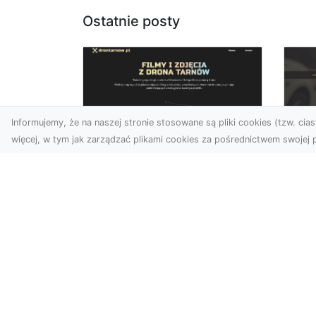
Ostatnie posty
Informujemy, że na naszej stronie stosowane są pliki cookies (tzw. ciast
więcej, w tym jak zarządzać plikami cookies za pośrednictwem swojej p
Zdjęcia dronem
FH
Tarnów – nowa
Za
perspektywa na
Dr
profesjonalne usługi
wizualne
FHU
Po
W erze dominacji treści
Wyc
wizualnych unikalne i
poj
atrakcyjne materiały stają
str
się kluczowym elementem