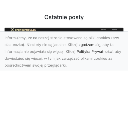
Ostatnie posty
Informujemy, że na naszej stronie stosowane są pliki cookies (tzw.
ciasteczka). Niestety nie są jadalne. Kliknij
zgadzam się
, aby ta
informacja nie pojawiała się więcej. Kliknij
Polityka Prywatności
, aby
dowiedzieć się więcej, w tym jak zarządzać plikami cookies za
pośrednictwem swojej przeglądarki.
Zdjęcia dronem Tarnów – nowa
perspektywa na profesjonalne usługi
wizualne
W erze dominacji treści wizualnych unikalne i