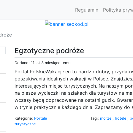
Regulamin
Polityka pry
dróże
Egzotyczne podróże
Dodano: 11 lat 3 miesiące temu
Portal PolskieWakacje.eu to bardzo dobry, przydatny
poszukiwania idealnych wakacji w Polsce. Znajdzies
interesujących miejsc turystycznych. Na naszym por
na piesze wycieczki na szlakach dla turystów na m
wczasy będą dopracowane na ostatni guzik. Gwaran
witrynie praktycznie każdego dnia. Zapraszamy do
Kategorie:
Portale
Tagi:
morze
,
hotele
,
p
turystyczne