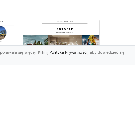
pojawiała się więcej. Kliknij
Polityka Prywatności
, aby dowiedzieć się
Najmodniejsze typy
ie
tapet ściennych, czyli
wa
modele, które
pokochali Polacy
Wydawać by się mogło, że
w dobie wszechobecnej
e
nowoczesności nie ma
miejsca na uwielbienie i