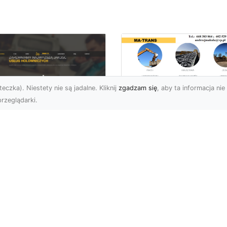
eczka). Niestety nie są jadalne. Kliknij
zgadzam się
, aby ta informacja nie 
rzeglądarki.
Zastosowanie
Kruszywa w
U XMar – Twoje
Budownictwie – Jak
ufane Wsparcie
Są Rodzaje Kruszy
ogowe w Radomiu
i Kiedy Są
Stosowane?
 XMar – Profesjonalna
moc Drogowa Na
Kruszywo – Niezbędny
iągnięcie Ręki Awaria
Materiał w Budownictwi
azdu na drodze to
Kruszywo jest jednym z
esując...