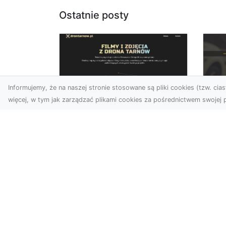
Ostatnie posty
Informujemy, że na naszej stronie stosowane są pliki cookies (tzw. ciast
więcej, w tym jak zarządzać plikami cookies za pośrednictwem swojej p
Zdjęcia dronem
FH
Tarnów – nowa
Za
perspektywa na
Dr
profesjonalne usługi
wizualne
FHU
Po
W erze dominacji treści
Wyc
wizualnych unikalne i
poj
atrakcyjne materiały stają
str
się kluczowym elementem