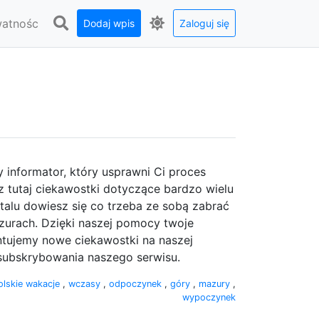
watnośc
Dodaj wpis
Zaloguj się
 informator, który usprawni Ci proces
z tutaj ciekawostki dotyczące bardzo wielu
talu dowiesz się co trzeba ze sobą zabrać
azurach. Dzięki naszej pomocy twoje
tujemy nowe ciekawostki na naszej
 subskrybowania naszego serwisu.
olskie wakacje
,
wczasy
,
odpoczynek
,
góry
,
mazury
,
wypoczynek