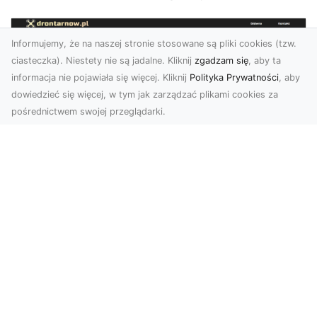
Informujemy, że na naszej stronie stosowane są pliki cookies (tzw.
ciasteczka). Niestety nie są jadalne. Kliknij
zgadzam się
, aby ta
informacja nie pojawiała się więcej. Kliknij
Polityka Prywatności
, aby
dowiedzieć się więcej, w tym jak zarządzać plikami cookies za
pośrednictwem swojej przeglądarki.
Zdjęcia dronem Tarnów – nowa
perspektywa na profesjonalne usługi
wizualne
W erze dominacji treści wizualnych unikalne i
atrakcyjne materiały stają się kluczowym
elementem s...